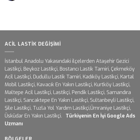
Lastikçi
–
0530
585
8634
için
ACIL LASTIK DEĞIŞIMI
İstanbul Anadolu Yakasındaki ilçelerden Ataşehir Gezici
Lastikçi, Beykoz Lastikçi, Bostancı Lastik Tamiri, Çekmeköy
Acil Lastikçi, Dudullu Lastik Tamiri, Kadıköy Lastikçi, Kartal
Mobil Lastikçi, Kavacık En Yakın Lastikçi, Kurtköy Lastikçi,
Maltepe Acil Lastikçi, Lastikçi, Pendik Lastikçi, Samandıra
Lastikçi, Sancaktepe En Yakın Lastikçi, Sultanbeyli Lastikçi,
Şile Lastikçi, Tuzla Yol Yardım Lastikçi,Ümraniye Lastikçi,
Üsküdar En Yakın Lastikçi.
Türkiyenin En İyi
Google Ads
Uzmanı
BÖLGELER