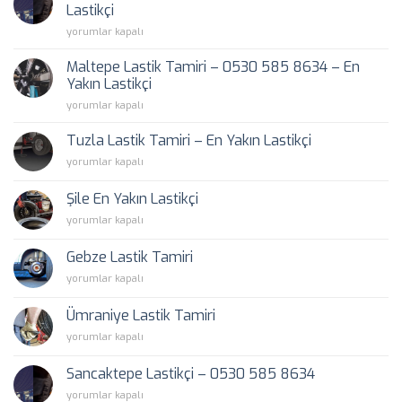
–
Lastikçi
0530
Kartal
yorumlar kapalı
585
Lastik
8634
Tamiri
–
Maltepe Lastik Tamiri – 0530 585 8634 – En
–
En
Yakın Lastikçi
0530
Yakın
Maltepe
yorumlar kapalı
585
Lastikçi
Lastik
8634
için
Tamiri
–
Tuzla Lastik Tamiri – En Yakın Lastikçi
–
En
Tuzla
yorumlar kapalı
0530
Yakın
Lastik
585
Lastikçi
Tamiri
8634
Şile En Yakın Lastikçi
için
–
–
Şile
yorumlar kapalı
En
En
En
Yakın
Yakın
Yakın
Lastikçi
Gebze Lastik Tamiri
Lastikçi
Lastikçi
için
için
Gebze
yorumlar kapalı
için
Lastik
Tamiri
Ümraniye Lastik Tamiri
için
Ümraniye
yorumlar kapalı
Lastik
Tamiri
Sancaktepe Lastikçi – 0530 585 8634
için
Sancaktepe
yorumlar kapalı