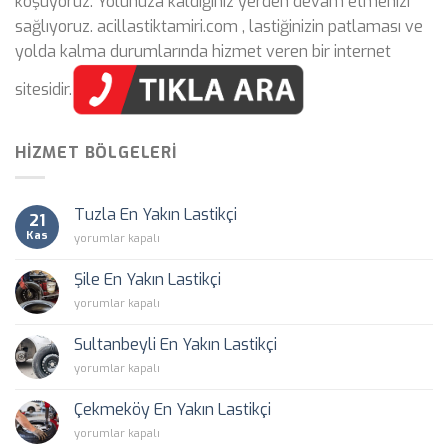
koşuyoruz. Yolunuza kaldığınız yerden devam etmenizi
sağlıyoruz. acillastiktamiri.com , lastiğinizin patlaması ve
yolda kalma durumlarında hizmet veren bir internet
sitesidir.
HIZMET BÖLGELERI
Tuzla En Yakın Lastikçi
21
Kas
Tuzla
yorumlar kapalı
En
Yakın
Şile En Yakın Lastikçi
Lastikçi
Şile
yorumlar kapalı
için
En
Yakın
Sultanbeyli En Yakın Lastikçi
Lastikçi
Sultanbeyli
yorumlar kapalı
için
En
Yakın
Çekmeköy En Yakın Lastikçi
Lastikçi
Çekmeköy
yorumlar kapalı
için