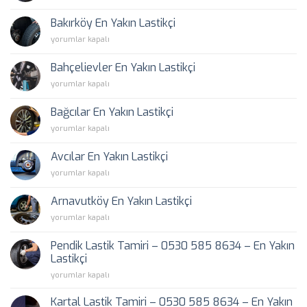
En
Yakın
Bakırköy En Yakın Lastikçi
Lastikçi
Bakırköy
yorumlar kapalı
için
En
Yakın
Bahçelievler En Yakın Lastikçi
Lastikçi
Bahçelievler
yorumlar kapalı
için
En
Yakın
Bağcılar En Yakın Lastikçi
Lastikçi
Bağcılar
yorumlar kapalı
için
En
Yakın
Avcılar En Yakın Lastikçi
Lastikçi
Avcılar
yorumlar kapalı
için
En
Yakın
Arnavutköy En Yakın Lastikçi
Lastikçi
Arnavutköy
yorumlar kapalı
için
En
Yakın
Pendik Lastik Tamiri – 0530 585 8634 – En Yakın
Lastikçi
Lastikçi
için
Pendik
yorumlar kapalı
Lastik
Tamiri
Kartal Lastik Tamiri – 0530 585 8634 – En Yakın