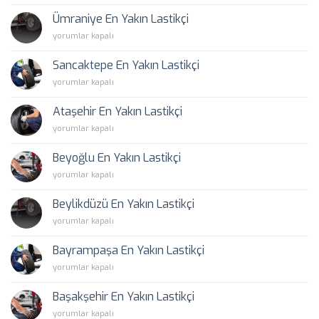
En
Yakın
Ümraniye En Yakın Lastikçi
Lastikçi
Ümraniye
yorumlar kapalı
için
En
Yakın
Sancaktepe En Yakın Lastikçi
Lastikçi
Sancaktepe
yorumlar kapalı
için
En
Yakın
Ataşehir En Yakın Lastikçi
Lastikçi
Ataşehir
yorumlar kapalı
için
En
Yakın
Beyoğlu En Yakın Lastikçi
Lastikçi
Beyoğlu
yorumlar kapalı
için
En
Yakın
Beylikdüzü En Yakın Lastikçi
Lastikçi
Beylikdüzü
yorumlar kapalı
için
En
Yakın
Bayrampaşa En Yakın Lastikçi
Lastikçi
Bayrampaşa
yorumlar kapalı
için
En
Yakın
Başakşehir En Yakın Lastikçi
Lastikçi
Başakşehir
yorumlar kapalı
için