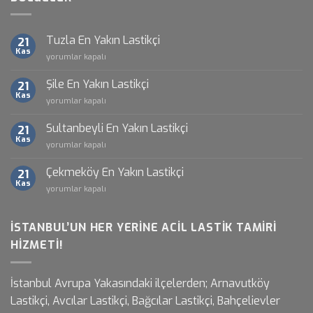
Tuzla En Yakın Lastikçi
21
Kas
Tuzla
yorumlar kapalı
En
Yakın
Şile En Yakın Lastikçi
21
Lastikçi
Kas
Şile
yorumlar kapalı
için
En
Yakın
Sultanbeyli En Yakın Lastikçi
21
Lastikçi
Kas
Sultanbeyli
yorumlar kapalı
için
En
Yakın
Çekmeköy En Yakın Lastikçi
21
Lastikçi
Kas
Çekmeköy
yorumlar kapalı
için
En
Yakın
Lastikçi
İSTANBUL’UN HER YERINE ACIL LASTIK TAMIRI
için
HIZMETI!
İstanbul Avrupa Yakasındaki ilçelerden; Arnavutköy
Lastikçi, Avcılar Lastikçi, Bağcılar Lastikçi, Bahçelievler