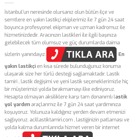
İstanbul’un neresinde olursanız olun bütün ilçe ve
semtlere en yakın lastikçi ekiplerimiz ile 7 gün 24 saat
boyunca profesyonel ekipman ve uzman kadromuz ile
hizmetinizdedir. Aracınızın lastikleri ile ilgili başınıza
gelebilecek tüm olumsuz ve güç durumlarda daima
sizlerin yanındayız.
En
yakın lastikçi
en kısa sürede bulunduğunuz konuma
ulaşarak size her türlü desteği sağlamaktadır. Lastik
tamiri , lastik değişimi ve yeni lastik seçeneklerimizle hiç
bir müşterimizi yolda bırakmamayı ilke ediniyoruz.
Hesapta olmayan aksiliklere karşı tam donanımlı l
astik
yol yardım
araçlarımız ile 7 gün 24 saat yardımınıza
koşuyoruz. Yolunuza kaldığınız yerden devam etmenizi
sağlıyoruz. acillastiktamiri.com , lastiğinizin patlaması ve
yolda kalma durumlarında hizmet veren bir internet