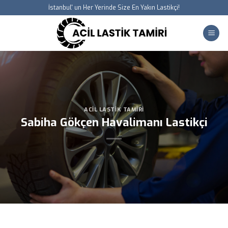
Skip
İstanbul' un Her Yerinde Size En Yakın Lastikçi!
to
content
ACIL LASTIK TAMIRI
Sabiha Gökçen Havalimanı Lastikçi