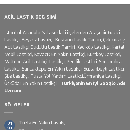
için
ACIL LASTIK DEĞIŞIMI
İstanbul Anadolu Yakasındaki ilçelerden Ataşehir Gezici
Lastikçi, Beykoz Lastikçi, Bostancı Lastik Tamiri, Çekmeköy
Acil Lastikçi, Dudullu Lastik Tamiri, Kadıköy Lastikçi, Kartal
Mobil Lastikçi, Kavacık En Yakın Lastikçi, Kurtköy Lastikçi,
Maltepe Acil Lastikçi, Lastikçi, Pendik Lastikçi, Samandıra
Lastikçi, Sancaktepe En Yakın Lastikçi, Sultanbeyli Lastikçi,
Şile Lastikçi, Tuzla Yol Yardım Lastikçi,Ümraniye Lastikçi,
Üsküdar En Yakın Lastikçi.
Türkiyenin En İyi
Google Ads
Uzmanı
BÖLGELER
Tuzla En Yakın Lastikçi
21
Kas
Tuzla
yorumlar kapalı