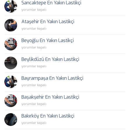
Yakın
Sancaktepe En Yakın Lastikçi
Lastikçi
Sancaktepe
yorumlar kapalı
için
En
Yakın
Ataşehir En Yakın Lastikçi
Lastikçi
Ataşehir
yorumlar kapalı
için
En
Yakın
Beyoğlu En Yakın Lastikçi
Lastikçi
Beyoğlu
yorumlar kapalı
için
En
Yakın
Beylikdüzü En Yakın Lastikçi
Lastikçi
Beylikdüzü
yorumlar kapalı
için
En
Yakın
Bayrampaşa En Yakın Lastikçi
Lastikçi
Bayrampaşa
yorumlar kapalı
için
En
Yakın
Başakşehir En Yakın Lastikçi
Lastikçi
Başakşehir
yorumlar kapalı
için
En
Yakın
Bakırköy En Yakın Lastikçi
Lastikçi
Bakırköy
yorumlar kapalı
için
En