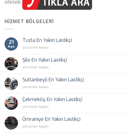
sitesidir.
HIZMET BÖLGELERI
Tuzla En Yakın Lastikçi
21
Kas
Tuzla
yorumlar kapalı
En
Yakın
Şile En Yakın Lastikçi
Lastikçi
Şile
yorumlar kapalı
için
En
Yakın
Sultanbeyli En Yakın Lastikçi
Lastikçi
Sultanbeyli
yorumlar kapalı
için
En
Yakın
Çekmeköy En Yakın Lastikçi
Lastikçi
Çekmeköy
yorumlar kapalı
için
En
Yakın
Ümraniye En Yakın Lastikçi
Lastikçi
Ümraniye
yorumlar kapalı
için
En