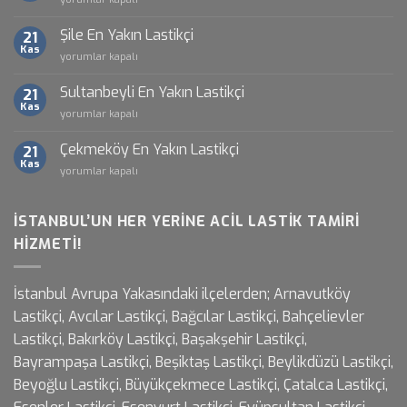
En
Yakın
Şile En Yakın Lastikçi
21
Lastikçi
Kas
Şile
yorumlar kapalı
için
En
Yakın
Sultanbeyli En Yakın Lastikçi
21
Lastikçi
Kas
Sultanbeyli
yorumlar kapalı
için
En
Yakın
Çekmeköy En Yakın Lastikçi
21
Lastikçi
Kas
Çekmeköy
yorumlar kapalı
için
En
Yakın
Lastikçi
İSTANBUL’UN HER YERINE ACIL LASTIK TAMIRI
için
HIZMETI!
İstanbul Avrupa Yakasındaki ilçelerden; Arnavutköy
Lastikçi, Avcılar Lastikçi, Bağcılar Lastikçi, Bahçelievler
Lastikçi, Bakırköy Lastikçi, Başakşehir Lastikçi,
Bayrampaşa Lastikçi, Beşiktaş Lastikçi, Beylikdüzü Lastikçi,
Beyoğlu Lastikçi, Büyükçekmece Lastikçi, Çatalca Lastikçi,