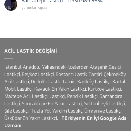
Sancaktepe Lastikçi – 0530 585 8634
için
Sancaktepe
yorumlar kapalı
Lastikçi
–
0530
585
8634
için
ACIL LASTIK DEĞIŞIMI
İstanbul Anadolu Yakasındaki ilçelerden Ataşehir Gezici
Lastikçi, Beykoz Lastikçi, Bostancı Lastik Tamiri, Çekmeköy
Acil Lastikçi, Dudullu Lastik Tamiri, Kadıköy Lastikçi, Kartal
Mobil Lastikçi, Kavacık En Yakın Lastikçi, Kurtköy Lastikçi,
Maltepe Acil Lastikçi, Lastikçi, Pendik Lastikçi, Samandıra
Lastikçi, Sancaktepe En Yakın Lastikçi, Sultanbeyli Lastikçi,
Şile Lastikçi, Tuzla Yol Yardım Lastikçi,Ümraniye Lastikçi,
Üsküdar En Yakın Lastikçi.
Türkiyenin En İyi
Google Ads
Uzmanı