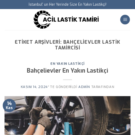
Skip
İstanbul' un Her Yerinde Size En Yakın Lastikçi!
to
content
ETIKET ARŞIVLERI:
BAHÇELIEVLER LASTIK
TAMIRCISI
EN YAKIN LASTIKÇI
Bahçelievler En Yakın Lastikçi
KASIM 14, 2024
’' TE GÖNDERILDI
ADMIN
TARAFINDAN
14
Kas