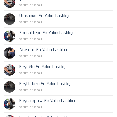
Lastikçi
Çekmeköy
yorumlar kapalı
için
En
Yakın
Ümraniye En Yakın Lastikçi
Lastikçi
Ümraniye
yorumlar kapalı
için
En
Yakın
Sancaktepe En Yakın Lastikçi
Lastikçi
Sancaktepe
yorumlar kapalı
için
En
Yakın
Ataşehir En Yakın Lastikçi
Lastikçi
Ataşehir
yorumlar kapalı
için
En
Yakın
Beyoğlu En Yakın Lastikçi
Lastikçi
Beyoğlu
yorumlar kapalı
için
En
Yakın
Beylikdüzü En Yakın Lastikçi
Lastikçi
Beylikdüzü
yorumlar kapalı
için
En
Yakın
Bayrampaşa En Yakın Lastikçi
Lastikçi
Bayrampaşa
yorumlar kapalı
için
En
Yakın