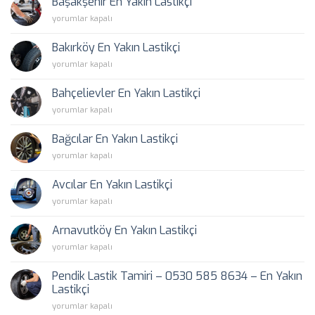
Başakşehir En Yakın Lastikçi
Lastikçi
Başakşehir
yorumlar kapalı
için
En
Yakın
Bakırköy En Yakın Lastikçi
Lastikçi
Bakırköy
yorumlar kapalı
için
En
Yakın
Bahçelievler En Yakın Lastikçi
Lastikçi
Bahçelievler
yorumlar kapalı
için
En
Yakın
Bağcılar En Yakın Lastikçi
Lastikçi
Bağcılar
yorumlar kapalı
için
En
Yakın
Avcılar En Yakın Lastikçi
Lastikçi
Avcılar
yorumlar kapalı
için
En
Yakın
Arnavutköy En Yakın Lastikçi
Lastikçi
Arnavutköy
yorumlar kapalı
için
En
Yakın
Pendik Lastik Tamiri – 0530 585 8634 – En Yakın
Lastikçi
Lastikçi
için
Pendik
yorumlar kapalı