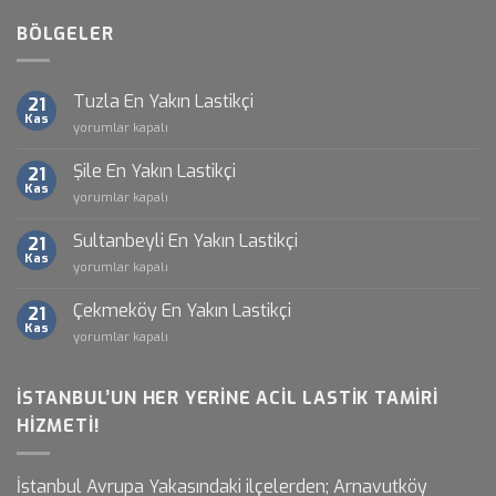
BÖLGELER
Tuzla En Yakın Lastikçi
21
Kas
Tuzla
yorumlar kapalı
En
Yakın
Şile En Yakın Lastikçi
21
Lastikçi
Kas
Şile
yorumlar kapalı
için
En
Yakın
Sultanbeyli En Yakın Lastikçi
21
Lastikçi
Kas
Sultanbeyli
yorumlar kapalı
için
En
Yakın
Çekmeköy En Yakın Lastikçi
21
Lastikçi
Kas
Çekmeköy
yorumlar kapalı
için
En
Yakın
Lastikçi
İSTANBUL’UN HER YERINE ACIL LASTIK TAMIRI
için
HIZMETI!
İstanbul Avrupa Yakasındaki ilçelerden; Arnavutköy