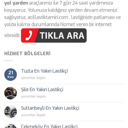
yol yardım
araçlarımız ile 7 gün 24 saat yardımınıza
koşuyoruz. Yolunuza kaldığınız yerden devam etmenizi
sağlıyoruz. acillastiktamiri.com , lastiğinizin patlaması ve
yolda kalma durumlarında hizmet veren bir internet
sitesidir.
HIZMET BÖLGELERI
Tuzla En Yakın Lastikçi
21
Kas
Tuzla
yorumlar kapalı
En
Yakın
Şile En Yakın Lastikçi
Lastikçi
Şile
yorumlar kapalı
için
En
Yakın
Sultanbeyli En Yakın Lastikçi
Lastikçi
Sultanbeyli
yorumlar kapalı
için
En
Yakın
Çekmeköy En Yakın Lastikçi