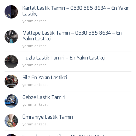
Lastik
Tamiri
Kartal Lastik Tamiri – 0530 585 8634 – En Yakın
–
Lastikçi
0530
Kartal
yorumlar kapalı
585
Lastik
8634
Tamiri
–
Maltepe Lastik Tamiri – 0530 585 8634 – En
–
En
Yakın Lastikçi
0530
Yakın
Maltepe
yorumlar kapalı
585
Lastikçi
Lastik
8634
için
Tamiri
–
Tuzla Lastik Tamiri – En Yakın Lastikçi
–
En
Tuzla
yorumlar kapalı
0530
Yakın
Lastik
585
Lastikçi
Tamiri
8634
Şile En Yakın Lastikçi
için
–
–
Şile
yorumlar kapalı
En
En
En
Yakın
Yakın
Yakın
Lastikçi
Gebze Lastik Tamiri
Lastikçi
Lastikçi
için
için
Gebze
yorumlar kapalı
için
Lastik
Tamiri
Ümraniye Lastik Tamiri
için
Ümraniye
yorumlar kapalı
Lastik
Tamiri