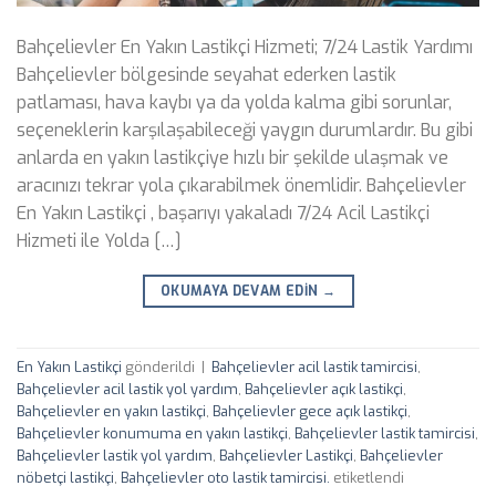
Bahçelievler En Yakın Lastikçi Hizmeti; 7/24 Lastik Yardımı
Bahçelievler bölgesinde seyahat ederken lastik
patlaması, hava kaybı ya da yolda kalma gibi sorunlar,
seçeneklerin karşılaşabileceği yaygın durumlardır. Bu gibi
anlarda en yakın lastikçiye hızlı bir şekilde ulaşmak ve
aracınızı tekrar yola çıkarabilmek önemlidir. Bahçelievler
En Yakın Lastikçi , başarıyı yakaladı 7/24 Acil Lastikçi
Hizmeti ile Yolda […]
OKUMAYA DEVAM EDIN
→
En Yakın Lastikçi
gönderildi
|
Bahçelievler acil lastik tamircisi
,
Bahçelievler acil lastik yol yardım
,
Bahçelievler açık lastikçi
,
Bahçelievler en yakın lastikçi
,
Bahçelievler gece açık lastikçi
,
Bahçelievler konumuma en yakın lastikçi
,
Bahçelievler lastik tamircisi
,
Bahçelievler lastik yol yardım
,
Bahçelievler Lastikçi
,
Bahçelievler
nöbetçi lastikçi
,
Bahçelievler oto lastik tamircisi.
etiketlendi