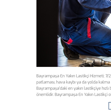
Bayrampaşa En Yakın Lastikçi Hizmeti; 7/
patlaması, hava kaybı ya da yolda kalma gi
Bayrampaşa’daki en yakın lastikçiye hızlı 
önemlidir. Bayrampaşa En Yakın Lastikçi ola