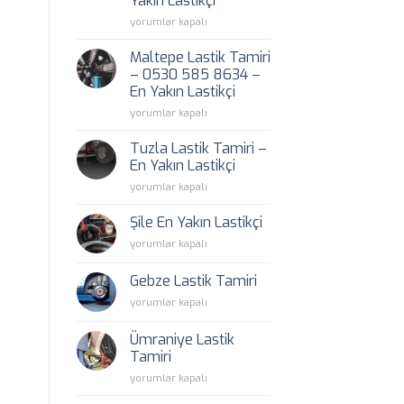
Yakın Lastikçi
585
Kartal
8634
yorumlar kapalı
Lastik
–
Tamiri
En
Maltepe Lastik Tamiri
–
Yakın
– 0530 585 8634 –
0530
Lastikçi
En Yakın Lastikçi
585
için
Maltepe
8634
yorumlar kapalı
Lastik
–
Tamiri
En
Tuzla Lastik Tamiri –
–
Yakın
En Yakın Lastikçi
0530
Lastikçi
Tuzla
yorumlar kapalı
585
için
Lastik
8634
Tamiri
–
Şile En Yakın Lastikçi
–
En
Şile
yorumlar kapalı
En
Yakın
En
Yakın
Lastikçi
Yakın
Lastikçi
Gebze Lastik Tamiri
için
Lastikçi
için
Gebze
yorumlar kapalı
için
Lastik
Tamiri
Ümraniye Lastik
için
Tamiri
Ümraniye
yorumlar kapalı
Lastik