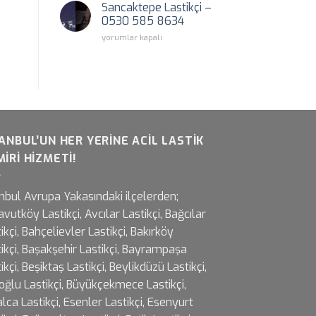
Tamiri
Sancaktepe Lastikçi –
için
0530 585 8634
Sancaktepe
yorumlar kapalı
Lastikçi
–
0530
585
8634
için
ANBUL’UN HER YERINE ACIL LASTIK
IRI HIZMETI!
nbul Avrupa Yakasındaki ilçelerden;
vutköy Lastikçi, Avcılar Lastikçi, Bağcılar
ikçi, Bahçelievler Lastikçi, Bakırköy
ikçi, Başakşehir Lastikçi, Bayrampaşa
ikçi, Beşiktaş Lastikçi, Beylikdüzü Lastikçi,
oğlu Lastikçi, Büyükçekmece Lastikçi,
lca Lastikçi, Esenler Lastikçi, Esenyurt