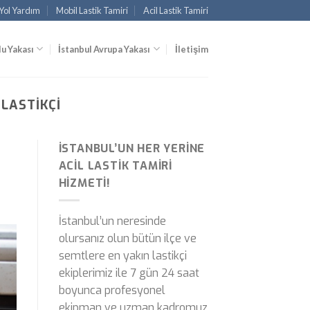
 Yol Yardım
Mobil Lastik Tamiri
Acil Lastik Tamiri
u Yakası
İstanbul Avrupa Yakası
İletişim
LASTIKÇI
İSTANBUL’UN HER YERINE
ACIL LASTIK TAMIRI
HIZMETI!
İstanbul’un neresinde
olursanız olun bütün ilçe ve
semtlere en yakın lastikçi
ekiplerimiz ile 7 gün 24 saat
boyunca profesyonel
ekipman ve uzman kadromuz