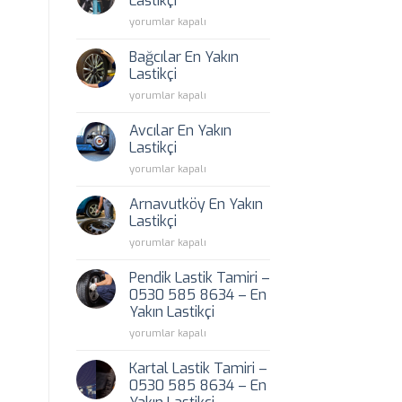
Lastikçi
için
Bahçelievler
yorumlar kapalı
En
Yakın
Bağcılar En Yakın
Lastikçi
Lastikçi
için
Bağcılar
yorumlar kapalı
En
Yakın
Avcılar En Yakın
Lastikçi
Lastikçi
için
Avcılar
yorumlar kapalı
En
Yakın
Arnavutköy En Yakın
Lastikçi
Lastikçi
için
Arnavutköy
yorumlar kapalı
En
Yakın
Pendik Lastik Tamiri –
Lastikçi
0530 585 8634 – En
için
Yakın Lastikçi
Pendik
yorumlar kapalı
Lastik
Tamiri
Kartal Lastik Tamiri –
–
0530 585 8634 – En
0530