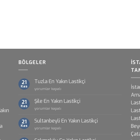
BÖLGELER
İST
TAM
Tuzla En Yakın Lastikçi
21
İsta
Kas
Tuzla
yorumlar kapalı
En
Arna
Yakın
Şile En Yakın Lastikçi
21
Last
Lastikçi
Kas
Şile
yorumlar kapalı
Yakın
Last
için
En
Last
Yakın
Sultanbeyli En Yakın Lastikçi
21
Lastikçi
ra
Bey
Kas
Sultanbeyli
yorumlar kapalı
için
Çata
En
Yakın