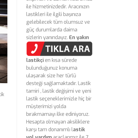
ile hizmetinizdedir. Aracınızın
lastikleri ile ilgili başınıza
gelebilecek tüm olumsuz ve
güç durumlarda daima
sizlerin yanındayız.
En yakın
lastikçi
en kısa sürede
bulunduğunuz konuma
ulaşarak size her türlü
desteği sağlamaktadır. Lastik
tamiri , lastik değişimi ve yeni
ik
lastik seçeneklerimizle hiç bir
müşterimizi yolda
bırakmamayı ilke ediniyoruz.
Hesapta olmayan aksiliklere
karşı tam donanımlı l
astik
yol yardım
araçlarımız ile 7