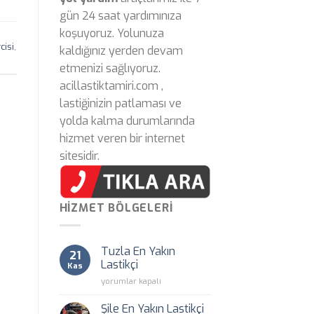
gün 24 saat yardımınıza
koşuyoruz. Yolunuza
cisi
,
kaldığınız yerden devam
etmenizi sağlıyoruz.
acillastiktamiri.com ,
lastiğinizin patlaması ve
yolda kalma durumlarında
hizmet veren bir internet
sitesidir.
HIZMET BÖLGELERI
Tuzla En Yakın
21
Lastikçi
Kas
Tuzla
yorumlar kapalı
En
Yakın
Şile En Yakın Lastikçi