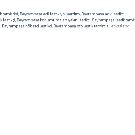
k tamircisi
,
Bayrampaşa acil lastik yol yardım
,
Bayrampaşa açık lastikçi
,
 lastikçi
,
Bayrampaşa konumuma en yakın lastikçi
,
Bayrampaşa lastik tamir
i
,
Bayrampaşa nöbetçi lastikçi
,
Bayrampaşa oto lastik tamircisi.
etiketlendi