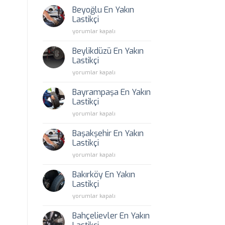
Yakın
Beyoğlu En Yakın
Lastikçi
Lastikçi
için
Beyoğlu
yorumlar kapalı
En
Yakın
Beylikdüzü En Yakın
Lastikçi
Lastikçi
için
Beylikdüzü
yorumlar kapalı
En
Yakın
Bayrampaşa En Yakın
Lastikçi
Lastikçi
için
Bayrampaşa
yorumlar kapalı
En
Yakın
Başakşehir En Yakın
Lastikçi
Lastikçi
için
Başakşehir
yorumlar kapalı
En
Yakın
Bakırköy En Yakın
Lastikçi
Lastikçi
için
Bakırköy
yorumlar kapalı
En
Yakın
Bahçelievler En Yakın
Lastikçi