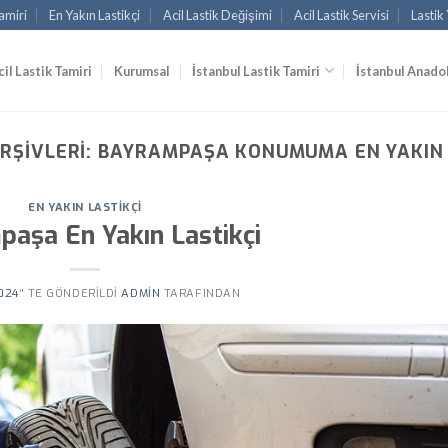
amiri
En Yakın Lastikçi
Acil Lastik Değişimi
Acil Lastik Servisi
Lastik
cil Lastik Tamiri
Kurumsal
İstanbul Lastik Tamiri
İstanbul Anadol
RŞIVLERI:
BAYRAMPAŞA KONUMUMA EN YAKIN 
EN YAKIN LASTIKÇI
aşa En Yakın Lastikçi
024
’' TE GÖNDERILDI
ADMIN
TARAFINDAN