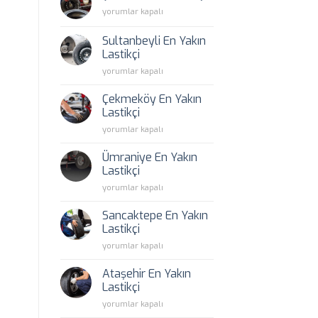
Lastikçi
Şile
yorumlar kapalı
için
En
Yakın
Sultanbeyli En Yakın
Lastikçi
Lastikçi
için
Sultanbeyli
yorumlar kapalı
En
Yakın
Çekmeköy En Yakın
Lastikçi
Lastikçi
için
Çekmeköy
yorumlar kapalı
En
Yakın
Ümraniye En Yakın
Lastikçi
Lastikçi
için
Ümraniye
yorumlar kapalı
En
Yakın
Sancaktepe En Yakın
Lastikçi
Lastikçi
için
Sancaktepe
yorumlar kapalı
En
Yakın
Ataşehir En Yakın
Lastikçi
Lastikçi
için
Ataşehir
yorumlar kapalı
En