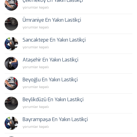
Çekmeköy En Yakın Lastikçi
Lastikçi
Çekmeköy
yorumlar kapalı
için
En
Yakın
Ümraniye En Yakın Lastikçi
Lastikçi
Ümraniye
yorumlar kapalı
için
En
Yakın
Sancaktepe En Yakın Lastikçi
Lastikçi
Sancaktepe
yorumlar kapalı
için
En
Yakın
Ataşehir En Yakın Lastikçi
Lastikçi
Ataşehir
yorumlar kapalı
için
En
Yakın
Beyoğlu En Yakın Lastikçi
Lastikçi
Beyoğlu
yorumlar kapalı
için
En
Yakın
Beylikdüzü En Yakın Lastikçi
Lastikçi
Beylikdüzü
yorumlar kapalı
için
En
Yakın
Bayrampaşa En Yakın Lastikçi
Lastikçi
Bayrampaşa
yorumlar kapalı
için
En
Yakın