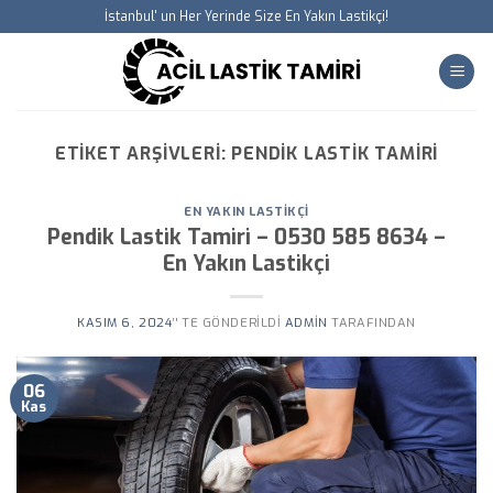
Skip
İstanbul' un Her Yerinde Size En Yakın Lastikçi!
to
content
ETIKET ARŞIVLERI:
PENDIK LASTIK TAMIRI
EN YAKIN LASTIKÇI
Pendik Lastik Tamiri – 0530 585 8634 –
En Yakın Lastikçi
KASIM 6, 2024
’' TE GÖNDERILDI
ADMIN
TARAFINDAN
06
Kas