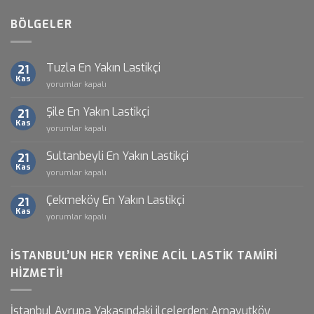
BÖLGELER
Tuzla En Yakın Lastikçi
21
Kas
Tuzla
yorumlar kapalı
En
Yakın
Şile En Yakın Lastikçi
21
Lastikçi
Kas
Şile
yorumlar kapalı
için
En
Yakın
Sultanbeyli En Yakın Lastikçi
21
Lastikçi
Kas
Sultanbeyli
yorumlar kapalı
için
En
Yakın
Çekmeköy En Yakın Lastikçi
21
Lastikçi
Kas
Çekmeköy
yorumlar kapalı
için
En
Yakın
Lastikçi
İSTANBUL’UN HER YERINE ACIL LASTIK TAMIRI
için
HIZMETI!
İstanbul Avrupa Yakasındaki ilçelerden; Arnavutköy