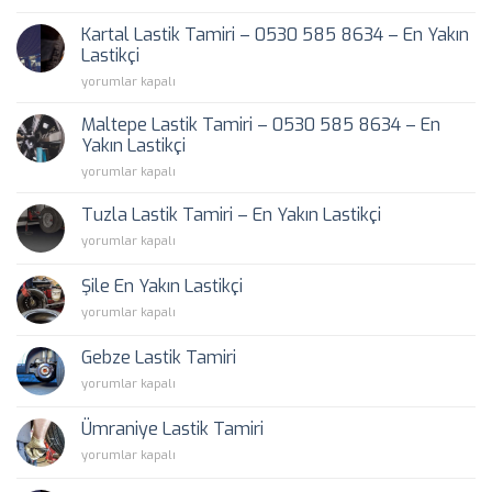
Lastik
Tamiri
Kartal Lastik Tamiri – 0530 585 8634 – En Yakın
–
Lastikçi
0530
Kartal
yorumlar kapalı
585
Lastik
8634
Tamiri
–
Maltepe Lastik Tamiri – 0530 585 8634 – En
–
En
Yakın Lastikçi
0530
Yakın
Maltepe
yorumlar kapalı
585
Lastikçi
Lastik
8634
için
Tamiri
–
Tuzla Lastik Tamiri – En Yakın Lastikçi
–
En
Tuzla
yorumlar kapalı
0530
Yakın
Lastik
585
Lastikçi
Tamiri
8634
Şile En Yakın Lastikçi
için
–
–
Şile
yorumlar kapalı
En
En
En
Yakın
Yakın
Yakın
Lastikçi
Gebze Lastik Tamiri
Lastikçi
Lastikçi
için
için
Gebze
yorumlar kapalı
için
Lastik
Tamiri
Ümraniye Lastik Tamiri
için
Ümraniye
yorumlar kapalı
Lastik
Tamiri