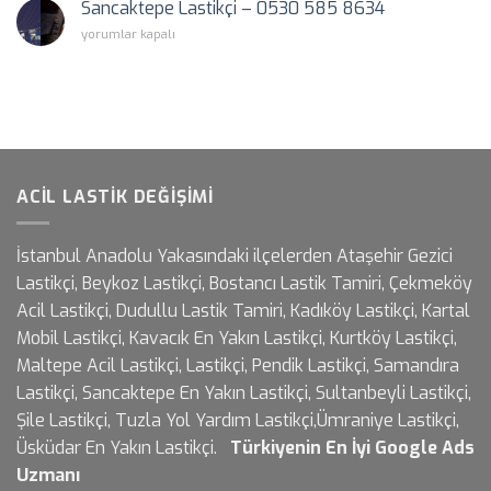
Sancaktepe Lastikçi – 0530 585 8634
için
Sancaktepe
yorumlar kapalı
Lastikçi
–
0530
585
8634
için
ACIL LASTIK DEĞIŞIMI
İstanbul Anadolu Yakasındaki ilçelerden Ataşehir Gezici
Lastikçi, Beykoz Lastikçi, Bostancı Lastik Tamiri, Çekmeköy
Acil Lastikçi, Dudullu Lastik Tamiri, Kadıköy Lastikçi, Kartal
Mobil Lastikçi, Kavacık En Yakın Lastikçi, Kurtköy Lastikçi,
Maltepe Acil Lastikçi, Lastikçi, Pendik Lastikçi, Samandıra
Lastikçi, Sancaktepe En Yakın Lastikçi, Sultanbeyli Lastikçi,
Şile Lastikçi, Tuzla Yol Yardım Lastikçi,Ümraniye Lastikçi,
Üsküdar En Yakın Lastikçi.
Türkiyenin En İyi
Google Ads
Uzmanı