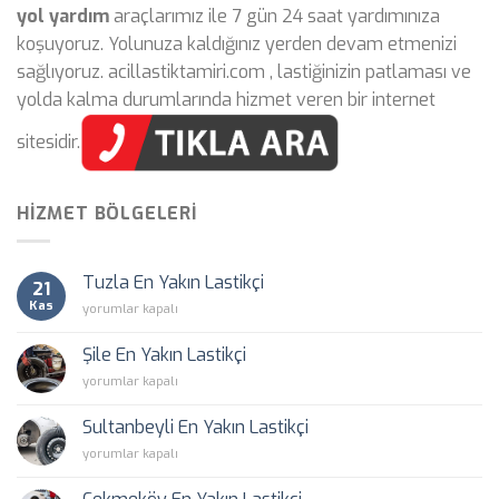
yol yardım
araçlarımız ile 7 gün 24 saat yardımınıza
koşuyoruz. Yolunuza kaldığınız yerden devam etmenizi
sağlıyoruz. acillastiktamiri.com , lastiğinizin patlaması ve
yolda kalma durumlarında hizmet veren bir internet
sitesidir.
HIZMET BÖLGELERI
Tuzla En Yakın Lastikçi
21
Kas
Tuzla
yorumlar kapalı
En
Yakın
Şile En Yakın Lastikçi
Lastikçi
Şile
yorumlar kapalı
için
En
Yakın
Sultanbeyli En Yakın Lastikçi
Lastikçi
Sultanbeyli
yorumlar kapalı
için
En
Yakın