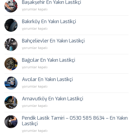
Başakşehir En Yakın Lastikçi
Lastikçi
Başakşehir
yorumlar kapalı
için
En
Yakın
Bakırköy En Yakın Lastikçi
Lastikçi
Bakırköy
yorumlar kapalı
için
En
Yakın
Bahçelievler En Yakın Lastikçi
Lastikçi
Bahçelievler
yorumlar kapalı
için
En
Yakın
Bağcılar En Yakın Lastikçi
Lastikçi
Bağcılar
yorumlar kapalı
için
En
Yakın
Avcılar En Yakın Lastikçi
Lastikçi
Avcılar
yorumlar kapalı
için
En
Yakın
Arnavutköy En Yakın Lastikçi
Lastikçi
Arnavutköy
yorumlar kapalı
için
En
Yakın
Pendik Lastik Tamiri – 0530 585 8634 – En Yakın
Lastikçi
Lastikçi
için
Pendik
yorumlar kapalı