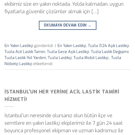
ekibimiz size en yakın noktada. Yolda kalmadan, uygun
fiyatlarla güvenilir çözümler almak için […]
OKUMAYA DEVAM EDIN
→
En Yakın Lastikçi
gönderildi
|
En Yakın Lastikçi
,
Tuzla 7/24 Açık Lastikçi
,
Tuzla Acil Lastik Tamiri
,
Tuzla Gece Açık Lastikçi
,
Tuzla Lastik Değişimi
,
Tuzla Lastik Yol Yardım
,
Tuzla Lastikçi
,
Tuzla Mobil Lastikçi.
,
Tuzla
Nöbetçi Lastikçi
etiketlendi
İSTANBUL’UN HER YERINE ACIL LASTIK TAMIRI
HIZMETI!
İstanbul’un neresinde olursanız olun bütün ilçe ve
semtlere en yakın lastikçi ekiplerimiz ile 7 gün 24 saat
boyunca profesyonel ekipman ve uzman kadromuz ile