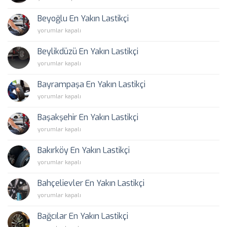
En
Yakın
Beyoğlu En Yakın Lastikçi
Lastikçi
Beyoğlu
yorumlar kapalı
için
En
Yakın
Beylikdüzü En Yakın Lastikçi
Lastikçi
Beylikdüzü
yorumlar kapalı
için
En
Yakın
Bayrampaşa En Yakın Lastikçi
Lastikçi
Bayrampaşa
yorumlar kapalı
için
En
Yakın
Başakşehir En Yakın Lastikçi
Lastikçi
Başakşehir
yorumlar kapalı
için
En
Yakın
Bakırköy En Yakın Lastikçi
Lastikçi
Bakırköy
yorumlar kapalı
için
En
Yakın
Bahçelievler En Yakın Lastikçi
Lastikçi
Bahçelievler
yorumlar kapalı
için
En
Yakın
Bağcılar En Yakın Lastikçi
Lastikçi