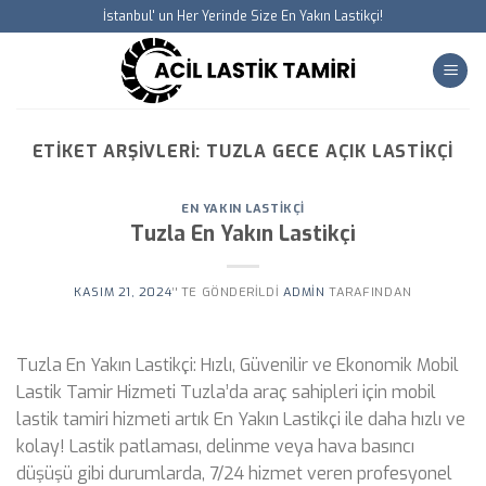
Skip
İstanbul' un Her Yerinde Size En Yakın Lastikçi!
to
content
ETIKET ARŞIVLERI:
TUZLA GECE AÇIK LASTIKÇI
EN YAKIN LASTIKÇI
Tuzla En Yakın Lastikçi
KASIM 21, 2024
’' TE GÖNDERILDI
ADMIN
TARAFINDAN
Tuzla En Yakın Lastikçi: Hızlı, Güvenilir ve Ekonomik Mobil
Lastik Tamir Hizmeti Tuzla’da araç sahipleri için mobil
lastik tamiri hizmeti artık En Yakın Lastikçi ile daha hızlı ve
kolay! Lastik patlaması, delinme veya hava basıncı
düşüşü gibi durumlarda, 7/24 hizmet veren profesyonel