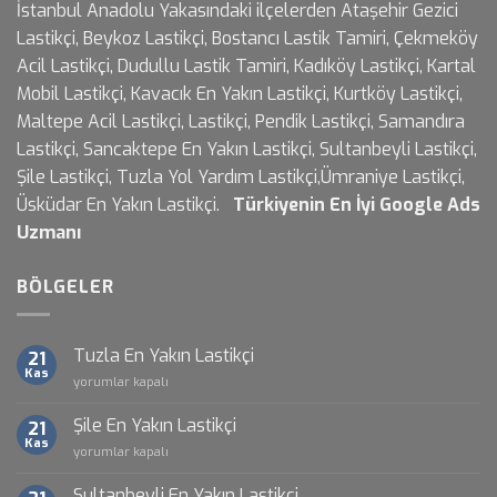
İstanbul Anadolu Yakasındaki ilçelerden Ataşehir Gezici
Lastikçi, Beykoz Lastikçi, Bostancı Lastik Tamiri, Çekmeköy
Acil Lastikçi, Dudullu Lastik Tamiri, Kadıköy Lastikçi, Kartal
Mobil Lastikçi, Kavacık En Yakın Lastikçi, Kurtköy Lastikçi,
Maltepe Acil Lastikçi, Lastikçi, Pendik Lastikçi, Samandıra
Lastikçi, Sancaktepe En Yakın Lastikçi, Sultanbeyli Lastikçi,
Şile Lastikçi, Tuzla Yol Yardım Lastikçi,Ümraniye Lastikçi,
Üsküdar En Yakın Lastikçi.
Türkiyenin En İyi
Google Ads
Uzmanı
BÖLGELER
Tuzla En Yakın Lastikçi
21
Kas
Tuzla
yorumlar kapalı
En
Yakın
Şile En Yakın Lastikçi
21
Lastikçi
Kas
Şile
yorumlar kapalı
için
En
Yakın
Sultanbeyli En Yakın Lastikçi