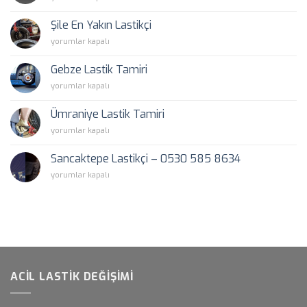
Yakın
Lastik
585
Lastikçi
Tamiri
8634
Şile En Yakın Lastikçi
için
–
–
Şile
yorumlar kapalı
En
En
En
Yakın
Yakın
Yakın
Lastikçi
Gebze Lastik Tamiri
Lastikçi
Lastikçi
için
için
Gebze
yorumlar kapalı
için
Lastik
Tamiri
Ümraniye Lastik Tamiri
için
Ümraniye
yorumlar kapalı
Lastik
Tamiri
Sancaktepe Lastikçi – 0530 585 8634
için
Sancaktepe
yorumlar kapalı
Lastikçi
–
0530
585
8634
için
ACIL LASTIK DEĞIŞIMI