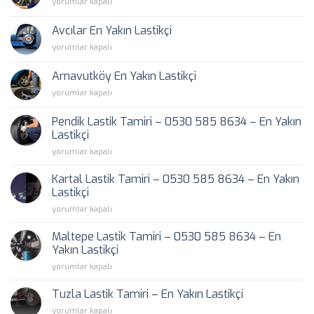
Bağcılar
yorumlar kapalı
için
En
Yakın
Avcılar En Yakın Lastikçi
Lastikçi
Avcılar
yorumlar kapalı
için
En
Yakın
Arnavutköy En Yakın Lastikçi
Lastikçi
Arnavutköy
yorumlar kapalı
için
En
Yakın
Pendik Lastik Tamiri – 0530 585 8634 – En Yakın
Lastikçi
Lastikçi
için
Pendik
yorumlar kapalı
Lastik
Tamiri
Kartal Lastik Tamiri – 0530 585 8634 – En Yakın
–
Lastikçi
0530
Kartal
yorumlar kapalı
585
Lastik
8634
Tamiri
–
Maltepe Lastik Tamiri – 0530 585 8634 – En
–
En
Yakın Lastikçi
0530
Yakın
Maltepe
yorumlar kapalı
585
Lastikçi
Lastik
8634
için
Tamiri
–
Tuzla Lastik Tamiri – En Yakın Lastikçi
–
En
Tuzla
yorumlar kapalı
0530