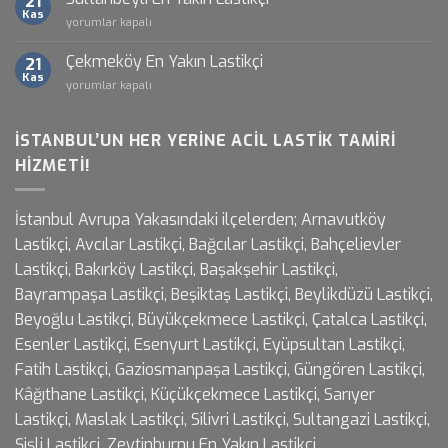
21
Lastikçi
Kas
Sultanbeyli
yorumlar kapalı
için
En
Yakın
Çekmeköy En Yakın Lastikçi
21
Lastikçi
Kas
Çekmeköy
yorumlar kapalı
için
En
Yakın
Lastikçi
İSTANBUL’UN HER YERINE ACIL LASTIK TAMIRI
için
HIZMETI!
İstanbul Avrupa Yakasındaki ilçelerden; Arnavutköy
Lastikçi, Avcılar Lastikçi, Bağcılar Lastikçi, Bahçelievler
Lastikçi, Bakırköy Lastikçi, Başakşehir Lastikçi,
Bayrampaşa Lastikçi, Beşiktaş Lastikçi, Beylikdüzü Lastikçi,
Beyoğlu Lastikçi, Büyükçekmece Lastikçi, Çatalca Lastikçi,
Esenler Lastikçi, Esenyurt Lastikçi, Eyüpsultan Lastikçi,
Fatih Lastikçi, Gaziosmanpaşa Lastikçi, Güngören Lastikçi,
Kâğıthane Lastikçi, Küçükçekmece Lastikçi, Sarıyer
Lastikçi, Maslak Lastikçi, Silivri Lastikçi, Sultangazi Lastikçi,
Şişli Lastikçi, Zeytinburnu En Yakın Lastikçi