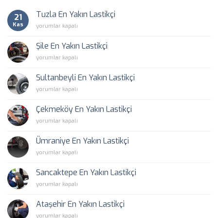
Tuzla En Yakın Lastikçi
21
Kas
Tuzla
yorumlar kapalı
En
Yakın
Şile En Yakın Lastikçi
Lastikçi
Şile
yorumlar kapalı
için
En
Yakın
Sultanbeyli En Yakın Lastikçi
Lastikçi
Sultanbeyli
yorumlar kapalı
için
En
Yakın
Çekmeköy En Yakın Lastikçi
Lastikçi
Çekmeköy
yorumlar kapalı
için
En
Yakın
Ümraniye En Yakın Lastikçi
Lastikçi
Ümraniye
yorumlar kapalı
için
En
Yakın
Sancaktepe En Yakın Lastikçi
Lastikçi
Sancaktepe
yorumlar kapalı
için
En
Yakın
Ataşehir En Yakın Lastikçi
Lastikçi
Ataşehir
yorumlar kapalı
için